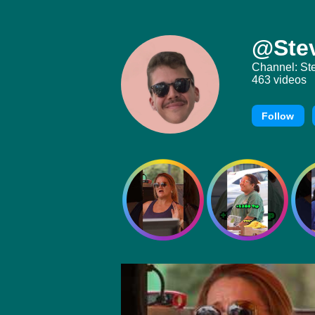
@Stev
Channel: St
463 videos
Follow