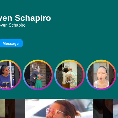
en Schapiro
even Schapiro
Message